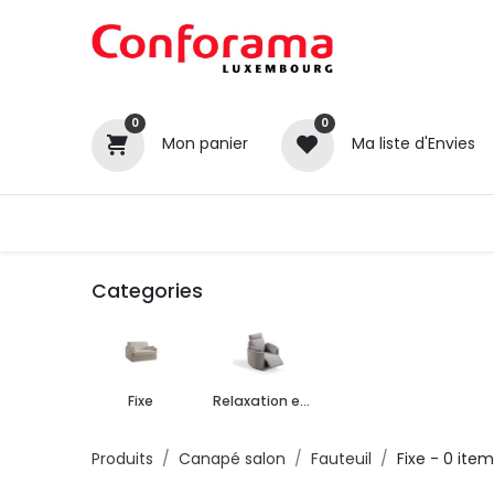
0
0
Mon panier
Ma liste d'Envies
Tous nos produits
Cuisines
Categories
Fixe
Relaxation et releveur
Produits
Canapé salon
Fauteuil
Fixe
- 0 item