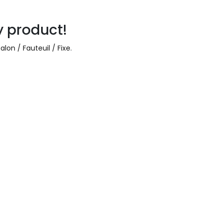
y product!
lon / Fauteuil / Fixe
.