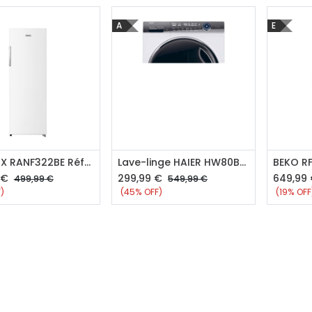
A
E
outer au panier
Ajouter au panier
Aj
FRIGELUX RANF322BE Réfrigérateur 1 porte
Lave-linge HAIER HW80BD14979EUGDF
€
299,99
€
649,99
499,99
€
549,99
€
)
(45% OFF)
(19% OFF