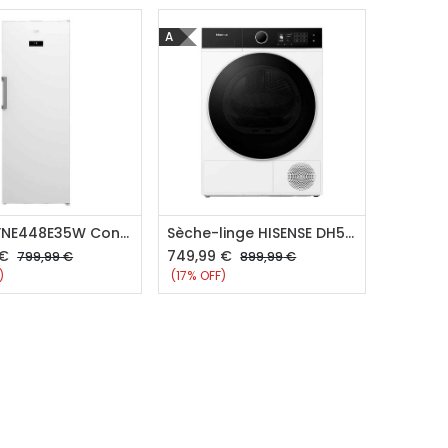
A
outer au panier
Ajouter au panier
BEKO RFNE448E35W Congélateur armoire
Sèche-linge HISENSE DH51104BWAB
€
749,99
€
799,99
€
899,99
€
)
(17% OFF)