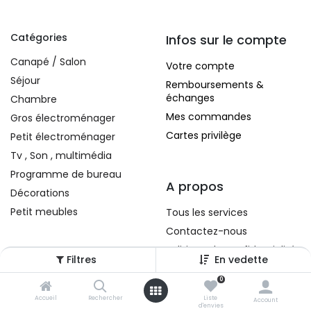
Catégories
Infos sur le compte
Canapé / Salon
Votre compte
Séjour
Remboursements &
échanges
Chambre
Mes commandes
Gros électroménager
Cartes privilège
Petit électroménager
Tv , Son , multimédia
Programme de bureau
A propos
Décorations
Petit meubles
Tous les services
Contactez-nous
Politique de confidentialité
Filtres
En vedette
Conditions d'utilisation
0
Accueil
Rechercher
Liste
Account
d'envies